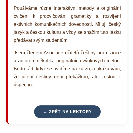
a
Používáme různé interaktivní metody a originální
j
cvičení k procvičování gramatiky a rozvíjení
í
aktivních komunikačních dovedností. Miluji český
t
jazyk a českou kulturu a vždy se snažím tuto lásku
?
předávat svým studentům.
Jsem členem Asociace učitelů češtiny pro cizince
a autorem několika originálních výukových metod.
HLEDAT
Budu rád, když se uvidíme na kurzu, a ukážu vám,
že učení češtiny není překážkou, ale cestou k
úspěchu.
D
o
p
← ZPĚT NA LEKTORY
o
r
u