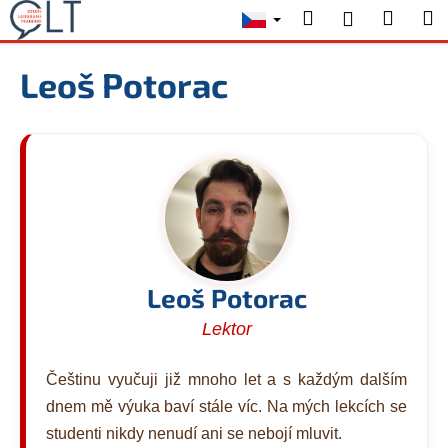
K
Přejít
Hledat
Nákup
M
Přihlášení
na
o
obsah
Zpět
Zpět
košík
š
Leoš Potorac
í
C
k
o
p
o
t
ř
e
b
Leoš Potorac
u
Lektor
j
e
Češtinu vyučuji již mnoho let a s každým dalším
t
dnem mě výuka baví stále víc. Na mých lekcích se
e
studenti nikdy nenudí ani se nebojí mluvit.
n