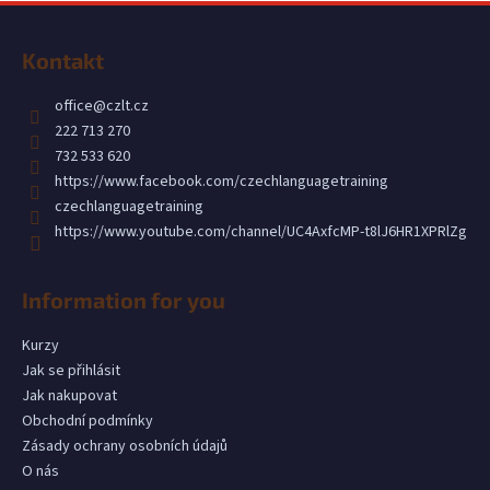
č
Z
u
á
j
Kontakt
p
e
m
a
office
@
czlt.cz
e
t
222 713 270
í
732 533 620
https://www.facebook.com/czechlanguagetraining
czechlanguagetraining
https://www.youtube.com/channel/UC4AxfcMP-t8lJ6HR1XPRlZg
Information for you
Kurzy
Jak se přihlásit
Jak nakupovat
Obchodní podmínky
Zásady ochrany osobních údajů
O nás