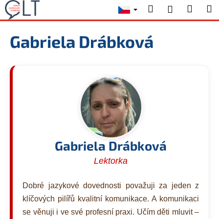
K
Přejít
Hledat
Nákup
M
Přihlášení
na
o
obsah
Zpět
Zpět
košík
š
Gabriela Drábková
í
C
k
o
p
o
t
ř
e
b
Gabriela Drábková
u
Lektorka
j
e
Dobré jazykové dovednosti považuji za jeden z
t
klíčových pilířů kvalitní komunikace. A komunikaci
e
se věnuji i ve své profesní praxi. Učím děti mluvit –
n