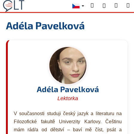
K
Přejít
Hledat
Nákup
M
Přihlášení
na
o
obsah
Zpět
Zpět
košík
š
Adéla Pavelková
í
C
k
o
p
o
t
ř
e
b
Adéla Pavelková
u
Lektorka
j
e
V současnosti studuji český jazyk a literaturu na
t
Filozofické fakultě Univerzity Karlovy. Češtinu
e
mám rád/a od dětství – baví mě číst, psát a
n