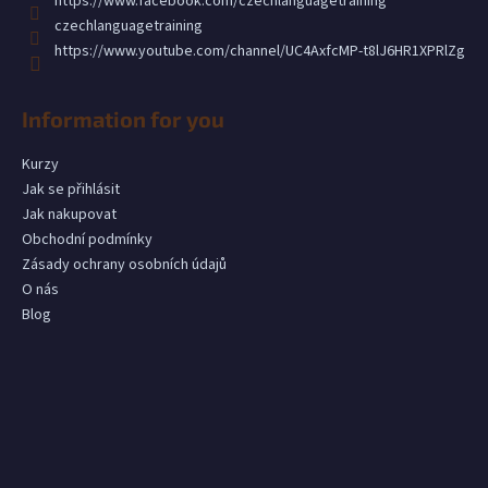
https://www.facebook.com/czechlanguagetraining
č
u
czechlanguagetraining
j
https://www.youtube.com/channel/UC4AxfcMP-t8lJ6HR1XPRlZg
e
m
Information for you
e
Kurzy
Jak se přihlásit
Jak nakupovat
Obchodní podmínky
Zásady ochrany osobních údajů
O nás
Blog