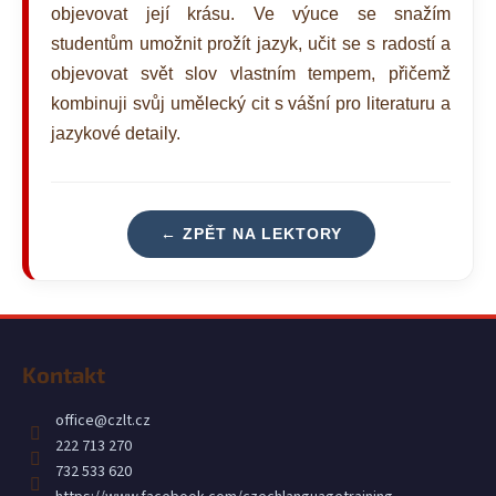
objevovat její krásu. Ve výuce se snažím
a
studentům umožnit prožít jazyk, učit se s radostí a
j
objevovat svět slov vlastním tempem, přičemž
í
kombinuji svůj umělecký cit s vášní pro literaturu a
t
jazykové detaily.
?
← ZPĚT NA LEKTORY
HLEDAT
Z
D
á
Kontakt
o
p
p
a
office
@
czlt.cz
o
t
222 713 270
r
í
732 533 620
u